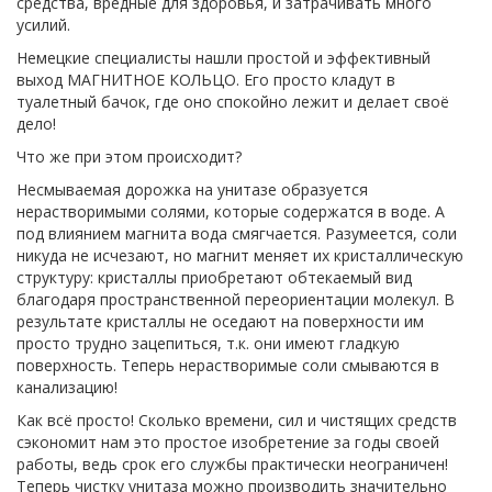
средства, вредные для здоровья, и затрачивать много
усилий.
Немецкие специалисты нашли простой и эффективный
выход МАГНИТНОЕ КОЛЬЦО. Его просто кладут в
туалетный бачок, где оно спокойно лежит и делает своё
дело!
Что же при этом происходит?
Несмываемая дорожка на унитазе образуется
нерастворимыми солями, которые содержатся в воде. А
под влиянием магнита вода смягчается. Разумеется, соли
никуда не исчезают, но магнит меняет их кристаллическую
структуру: кристаллы приобретают обтекаемый вид
благодаря пространственной переориентации молекул. В
результате кристаллы не оседают на поверхности им
просто трудно зацепиться, т.к. они имеют гладкую
поверхность. Теперь нерастворимые соли смываются в
канализацию!
Как всё просто! Сколько времени, сил и чистящих средств
сэкономит нам это простое изобретение за годы своей
работы, ведь срок его службы практически неограничен!
Теперь чистку унитаза можно производить значительно