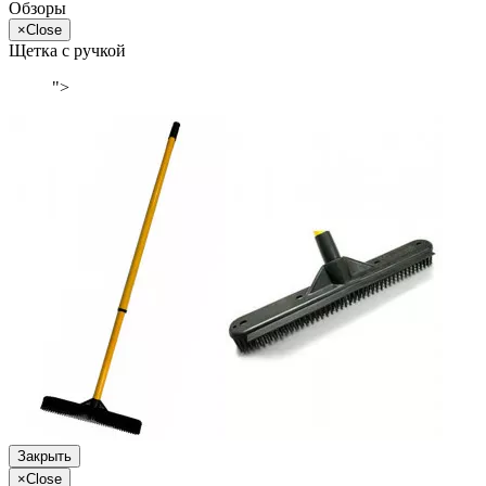
Обзоры
×
Close
Щетка с ручкой
">
Закрыть
×
Close