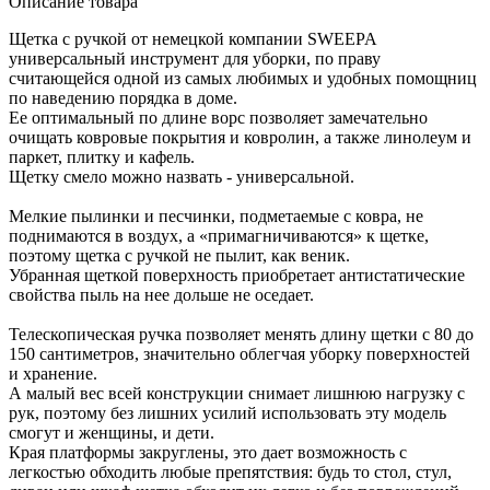
Описание товара
Щетка с ручкой от немецкой компании SWEEPA
универсальный инструмент для уборки, по праву
считающейся одной из самых любимых и удобных помощниц
по наведению порядка в доме.
Ее оптимальный по длине ворс позволяет замечательно
очищать ковровые покрытия и ковролин, а также линолеум и
паркет, плитку и кафель.
Щетку смело можно назвать - универсальной.
Мелкие пылинки и песчинки, подметаемые с ковра, не
поднимаются в воздух, а «примагничиваются» к щетке,
поэтому щетка с ручкой не пылит, как веник.
Убранная щеткой поверхность приобретает антистатические
свойства пыль на нее дольше не оседает.
Телескопическая ручка позволяет менять длину щетки с 80 до
150 сантиметров, значительно облегчая уборку поверхностей
и хранение.
А малый вес всей конструкции снимает лишнюю нагрузку с
рук, поэтому без лишних усилий использовать эту модель
смогут и женщины, и дети.
Края платформы закруглены, это дает возможность с
легкостью обходить любые препятствия: будь то стол, стул,