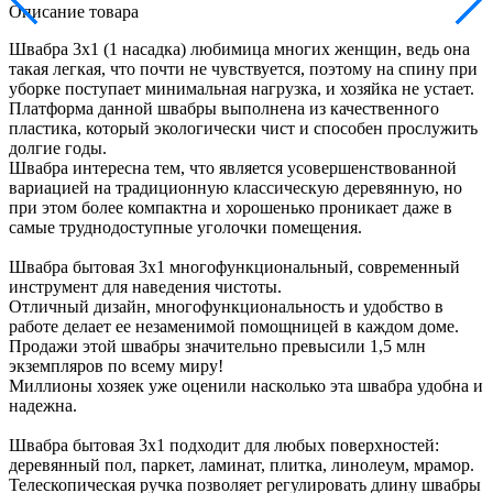
Описание товара
Швабра 3x1 (1 насадка) любимица многих женщин, ведь она
такая легкая, что почти не чувствуется, поэтому на спину при
уборке поступает минимальная нагрузка, и хозяйка не устает.
Платформа данной швабры выполнена из качественного
пластика, который экологически чист и способен прослужить
долгие годы.
Швабра интересна тем, что является усовершенствованной
вариацией на традиционную классическую деревянную, но
при этом более компактна и хорошенько проникает даже в
самые труднодоступные уголочки помещения.
Швабра бытовая 3х1 многофункциональный, современный
инструмент для наведения чистоты.
Отличный дизайн, многофункциональность и удобство в
работе делает ее незаменимой помощницей в каждом доме.
Продажи этой швабры значительно превысили 1,5 млн
экземпляров по всему миру!
Миллионы хозяек уже оценили насколько эта швабра удобна и
надежна.
Швабра бытовая 3х1 подходит для любых поверхностей:
деревянный пол, паркет, ламинат, плитка, линолеум, мрамор.
Телескопическая ручка позволяет регулировать длину швабры