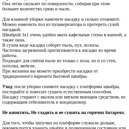
Она легко скользит по поверхности, собирая при этом
большее количество грязи и пыли.
Для влажной уборки намочите насадку и сильно отожмите.
Можно намочить пол из пульверизатора и протереть сухой
насадкой.
Шваброй 3х1 очень удобно мыть кафельные стены в ванной, а
также окна.
В сухом виде насадка соберет пыль, пух, волосы.
Частички загрязнений притягиваются к насадке во время
работы.
Подходит для снятия пыли не только с пола, но и со стен,
потолка, мебели.
При желании вы можете приобрести насадки от
традиционного варианта бытовой швабры.
Уход
: после уборки снимите насадку с платформы швабры,
постирайте и повесьте сушить естественным способом.
Насадку стирают с мылом или мягким моющим средством, не
содержащим отбеливатель и кондиционер.
Не кипятить. Не гладить и не сушить на горячих батареях
.
Для того, чтобы липучки на платформе служили дольше,
рекомендуется хранить швабру в подвешенном состоянии или