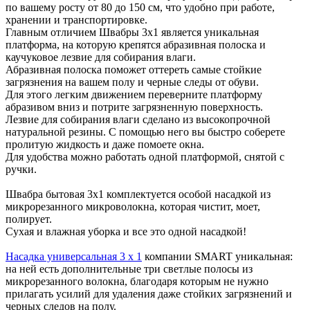
по вашему росту от 80 до 150 см, что удобно при работе,
хранении и транспортировке.
Главным отличием Швабры 3х1 является уникальная
платформа, на которую крепятся абразивная полоска и
каучуковое лезвие для собирания влаги.
Абразивная полоска поможет оттереть самые стойкие
загрязнения на вашем полу и черные следы от обуви.
Для этого легким движением переверните платформу
абразивом вниз и потрите загрязненную поверхность.
Лезвие для собирания влаги сделано из высокопрочной
натуральной резины. С помощью него вы быстро соберете
пролитую жидкость и даже помоете окна.
Для удобства можно работать одной платформой, снятой с
ручки.
Швабра бытовая 3х1 комплектуется особой насадкой из
микрорезанного микроволокна, которая чистит, моет,
полирует.
Сухая и влажная уборка и все это одной насадкой!
Насадка универсальная 3 х 1
компании SMART уникальная:
на ней есть дополнительные три светлые полосы из
микрорезанного волокна, благодаря которым не нужно
прилагать усилий для удаления даже стойких загрязнений и
черных следов на полу.