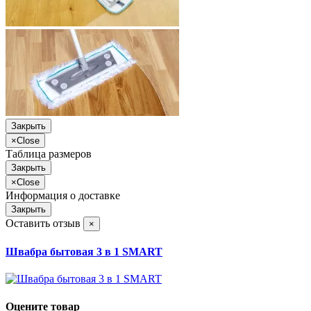
Закрыть
×
Close
Таблица размеров
Закрыть
×
Close
Информация о доставке
Закрыть
Оставить отзыв
×
Швабра бытовая 3 в 1 SMART
Оцените товар