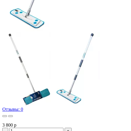
Отзывы: 0
3 800
p
-
+